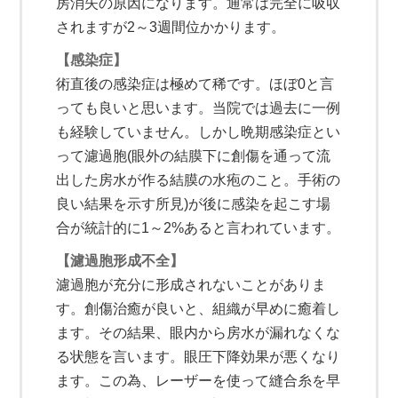
房消失の原因になります。通常は完全に吸収
されますが2～3週間位かかります。
【感染症】
術直後の感染症は極めて稀です。ほぼ0と言
っても良いと思います。当院では過去に一例
も経験していません。しかし晩期感染症とい
って濾過胞(眼外の結膜下に創傷を通って流
出した房水が作る結膜の水疱のこと。手術の
良い結果を示す所見)が後に感染を起こす場
合が統計的に1～2%あると言われています。
【濾過胞形成不全】
濾過胞が充分に形成されないことがありま
す。創傷治癒が良いと、組織が早めに癒着し
ます。その結果、眼内から房水が漏れなくな
る状態を言います。眼圧下降効果が悪くなり
ます。この為、レーザーを使って縫合糸を早