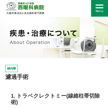
緑内障
濾過手術
1. トラベクレクトミー(線維柱帯切除
術)