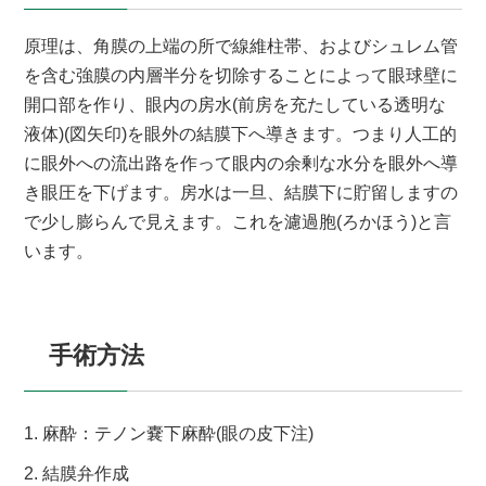
原理は、角膜の上端の所で線維柱帯、およびシュレム管
を含む強膜の内層半分を切除することによって眼球壁に
開口部を作り、眼内の房水(前房を充たしている透明な
液体)(図矢印)を眼外の結膜下へ導きます。つまり人工的
に眼外への流出路を作って眼内の余剰な水分を眼外へ導
き眼圧を下げます。房水は一旦、結膜下に貯留しますの
で少し膨らんで見えます。これを濾過胞(ろかほう)と言
います。
手術方法
1. 麻酔：テノン嚢下麻酔(眼の皮下注)
2. 結膜弁作成