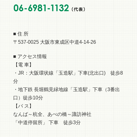
■ 住 所
〒537-0025 大阪市東成区中道4-14-26
■ アクセス情報
【電 車】
・JR：大阪環状線「玉造駅」下車(北出口) 徒歩8
分
・地下鉄 長堀鶴見緑地線「玉造駅」下車（3番出
口）徒歩10分
【バ ス】
なんば～杭全、あべの橋～諏訪神社
「中道停留所」 下車 徒歩3分