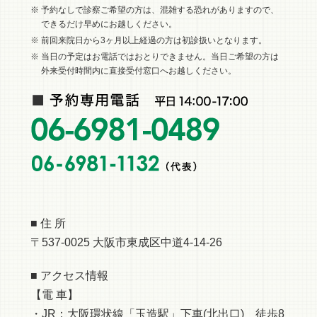
※ 予約なしで診察ご希望の方は、混雑する恐れがありますので、
できるだけ早めにお越しください。
※ 前回来院日から3ヶ月以上経過の方は初診扱いとなります。
※ 当日の予定はお電話ではおとりできません。当日ご希望の方は
外来受付時間内に直接受付窓口へお越しください。
■ 住 所
〒537-0025 大阪市東成区中道4-14-26
■ アクセス情報
【電 車】
・JR：大阪環状線「玉造駅」下車(北出口) 徒歩8