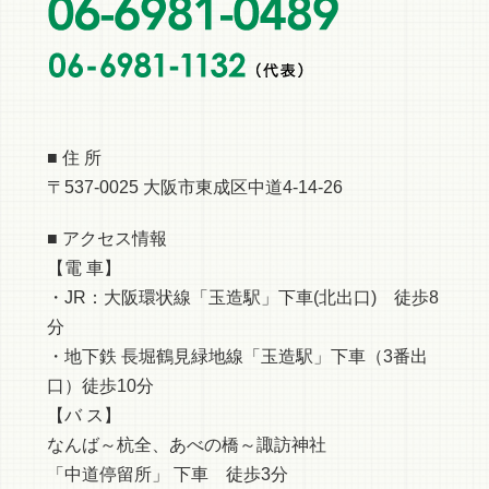
■ 住 所
〒537-0025 大阪市東成区中道4-14-26
■ アクセス情報
【電 車】
・JR：大阪環状線「玉造駅」下車(北出口) 徒歩8
分
・地下鉄 長堀鶴見緑地線「玉造駅」下車（3番出
口）徒歩10分
【バ ス】
なんば～杭全、あべの橋～諏訪神社
「中道停留所」 下車 徒歩3分