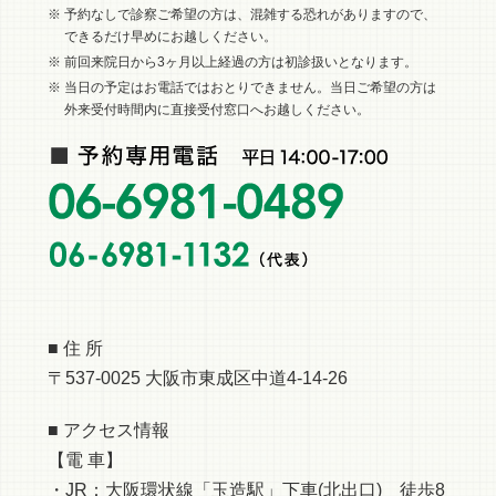
※ 予約なしで診察ご希望の方は、混雑する恐れがありますので、
できるだけ早めにお越しください。
※ 前回来院日から3ヶ月以上経過の方は初診扱いとなります。
※ 当日の予定はお電話ではおとりできません。当日ご希望の方は
外来受付時間内に直接受付窓口へお越しください。
■ 住 所
〒537-0025 大阪市東成区中道4-14-26
■ アクセス情報
【電 車】
・JR：大阪環状線「玉造駅」下車(北出口) 徒歩8