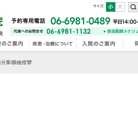
担当医師スケジ
薬分業/眼瞼痙攣