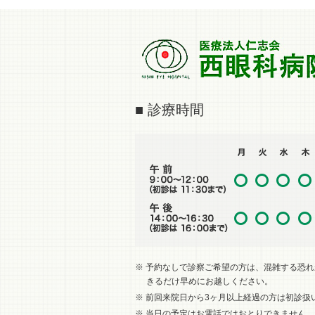
■ 診療時間
※ 予約なしで診察ご希望の方は、混雑する恐
きるだけ早めにお越しください。
※ 前回来院日から3ヶ月以上経過の方は初診扱
※ 当日の予定はお電話ではおとりできません